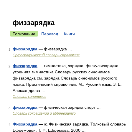
физзарядка
Толкование
Перевод
Книги
физзарядка
— физзарядка …
1
Орфографический словарь-справочник
физзарядка
— гимнастика, зарядка, физкультзарядка,
2
утренняя гимнастика Словарь русских синонимов.
физзарядка см. зарядка Словарь синонимов русского
языка. Практический справочник. М.: Русский язык. З. Е.
Александрова …
Словарь синонимов
физзарядка
— физическая зарядка спорт …
3
Словарь сокращений и аббревиатур
Физзарядка
— ж. Физическая зарядка. Толковый словарь
4
Ефремовой. Т. Ф. Ефремова. 2000 …