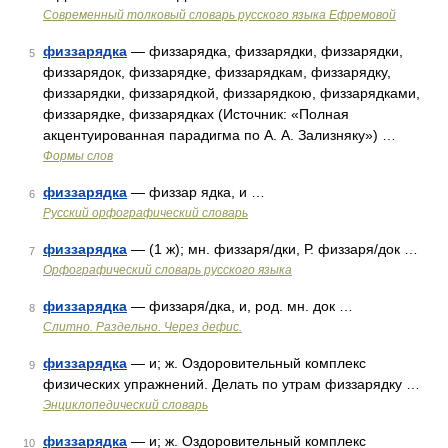
Современный толковый словарь русского языка Ефремовой
физзарядка
— физзарядка, физзарядки, физзарядки,
5
физзарядок, физзарядке, физзарядкам, физзарядку,
физзарядки, физзарядкой, физзарядкою, физзарядками,
физзарядке, физзарядках (Источник: «Полная
акцентуированная парадигма по А. А. Зализняку») …
Формы слов
физзарядка
— физзар ядка, и …
6
Русский орфографический словарь
физзарядка
— (1 ж); мн. физзаря/дки, Р. физзаря/док …
7
Орфографический словарь русского языка
физзарядка
— физзаря/дка, и, род. мн. док …
8
Слитно. Раздельно. Через дефис.
физзарядка
— и; ж. Оздоровительный комплекс
9
физических упражнений. Делать по утрам физзарядку …
Энциклопедический словарь
физзарядка
— и; ж. Оздоровительный комплекс
10