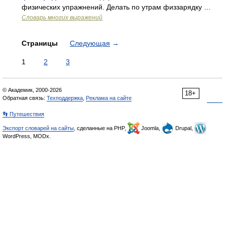
физических упражнений. Делать по утрам физзарядку …
Словарь многих выражений
Страницы
Следующая
→
1
2
3
© Академик, 2000-2026
18+
Обратная связь:
Техподдержка
,
Реклама на сайте
👣 Путешествия
Экспорт словарей на сайты
, сделанные на PHP,
Joomla,
Drupal,
WordPress, MODx.